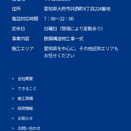
るため。
住所
愛知県大府市共西町4丁目224番地
・その他お客様へのサービス及び業務を適切且つ円滑に履
電話対応時間
7：00〜22：00
行するため。
定休日
日曜日（現場により変動あり）
2.個人情報収集の確認、変更について
事業内容
鉄鋼構造物工事一式
お客様から提供された個人情報の確認、訂正、変更などを
施工エリア
愛知県を中心に、その他近郊エリアも
希望される場合は、当社の担当窓口までお申し出くださ
お任せください
い。本人確認をさせていただいた上で、速やかに対応致し
ます。
会社概要
できること
施工実績
採用情報
お知らせ
お問い合わせ