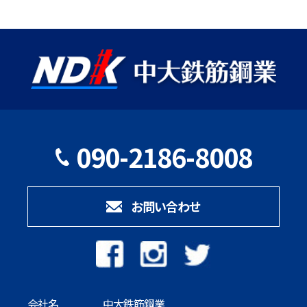
所、電話番号、勤務先名、メールアドレスなどについての
特別な非公開情報は適切な業務運営上必要であり、且つお
客様から了解、同意を得られた場合および法令に基づき司
法機関、行政機関から法的義務を伴う要請を受けた場合を
除き、個人情報を第三者に開示、提供することはありませ
ん。
1.個人情報収集の目的（利用目的）
当社は、登録者の個人情報を下記の利用目的の達成に必要
090-2186-8008
な範囲内で利用致します。
・お客様に対して当社のご説明及び資料提供のため。
・お客様に合ったサービスやコンテンツを当サイトで提供
するため。
お問い合わせ
・お客様が当サイトをより利便性高くご利用いただけるよ
うにするため。
・市場調査、データ分析やアンケートの実施等によるサー
ビスの向上のため。
・案内送付、業務に関する各種ご提案のため。
・お客様に当社の各種サービス、情報を的確にお知らせす
会社名
中大鉄筋鋼業